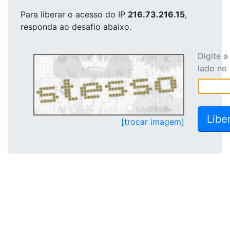
Para liberar o acesso
do IP
216.73.216.15
,
responda ao desafio abaixo.
Digite 
lado no
[trocar imagem]