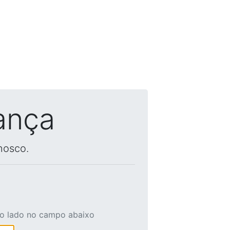
ança
nosco.
ao lado no campo abaixo