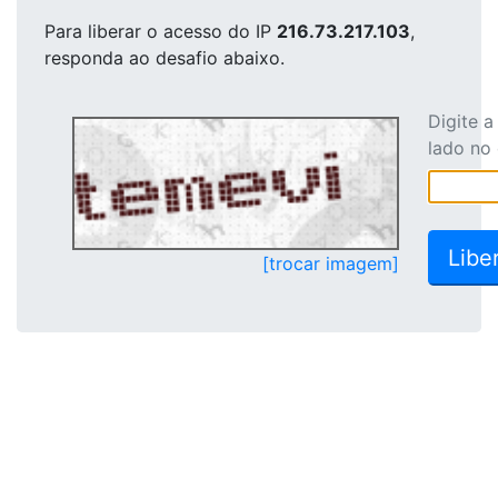
Para liberar o acesso
do IP
216.73.217.103
,
responda ao desafio abaixo.
Digite 
lado no
[trocar imagem]