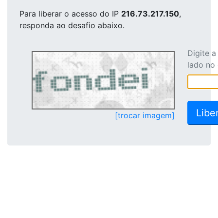
Para liberar o acesso
do IP
216.73.217.150
,
responda ao desafio abaixo.
Digite 
lado no
[trocar imagem]