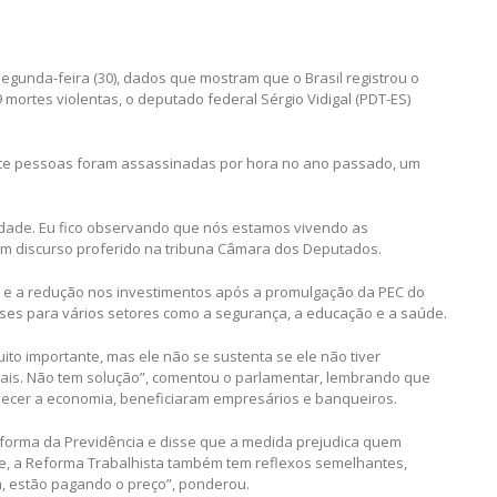
segunda-feira (30), dados que mostram que o Brasil registrou o
mortes violentas, o deputado federal Sérgio Vidigal (PDT-ES)
sete pessoas foram assassinadas por hora no ano passado, um
dade. Eu fico observando que nós estamos vivendo as
, em discurso proferido na tribuna Câmara dos Deputados.
e a redução nos investimentos após a promulgação da PEC do
asses para vários setores como a segurança, a educação e a saúde.
to importante, mas ele não se sustenta se ele não tiver
is. Não tem solução”, comentou o parlamentar, lembrando que
ecer a economia, beneficiaram empresários e banqueiros.
Reforma da Previdência e disse que a medida prejudica quem
e, a Reforma Trabalhista também tem reflexos semelhantes,
im, estão pagando o preço”, ponderou.