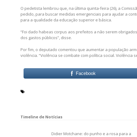
O pedetista lembrou que, na última quinta-feira (26), a Comi
pedido, para buscar medidas emergenciais para ajudar a conter
para a qualidade da educação superior e básica.
“Foi dado habeas corpus aos prefeitos a não serem obrigados 
dos gastos públicos”, disse.
Por fim, o deputado comentou que aumentar a população arm
violência. “Violência se combate com política social. Violência 
Facebook
Anuário Brasileiro de Segurança Pública
Fórum Brasil
Sergio Vidigal
Navegação
de
Didier Motchane: do punho e a rosa para a