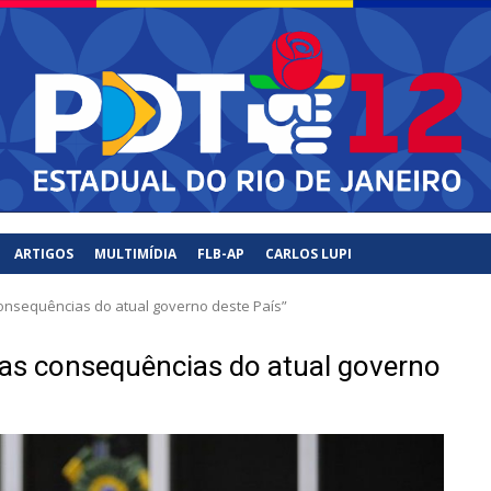
PDT
Rio de Janiero – RJ
ARTIGOS
MULTIMÍDIA
FLB-AP
CARLOS LUPI
consequências do atual governo deste País”
 as consequências do atual governo