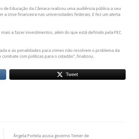
ssão de Educação da Câmara realizou uma audiência pública a seu
 a crise financeira nas universidades federais. E fez um alerta
mais a fazer investimentos, além do que está definido pela PEC
ada e as penalidades para crimes não resolvem o problema da
se combate com políticas para o cidadão”, finalizou.
Tweet
eiro de Segurança Pública
PR
Reforma Trabalhista
Ângela Portela acusa governo Temer de