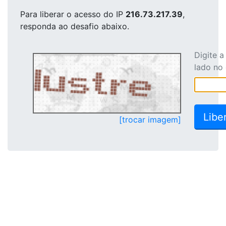
Para liberar o acesso
do IP
216.73.217.39
,
responda ao desafio abaixo.
Digite 
lado no
[trocar imagem]