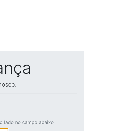
ança
nosco.
ao lado no campo abaixo