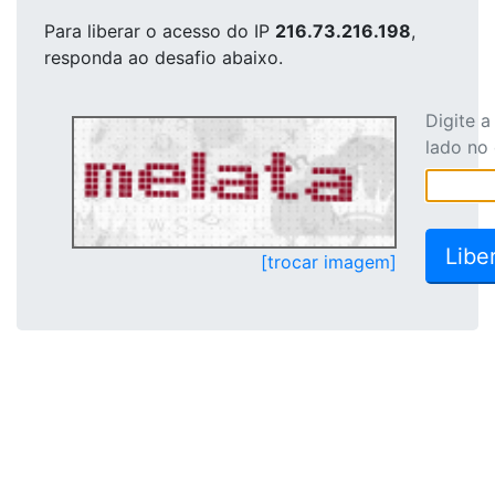
Para liberar o acesso
do IP
216.73.216.198
,
responda ao desafio abaixo.
Digite 
lado no
[trocar imagem]