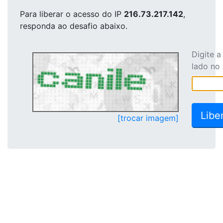
Para liberar o acesso
do IP
216.73.217.142
,
responda ao desafio abaixo.
Digite 
lado no
[trocar imagem]