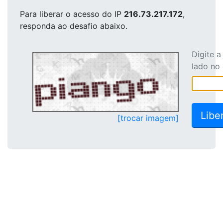
Para liberar o acesso
do IP
216.73.217.172
,
responda ao desafio abaixo.
Digite 
lado no
[trocar imagem]