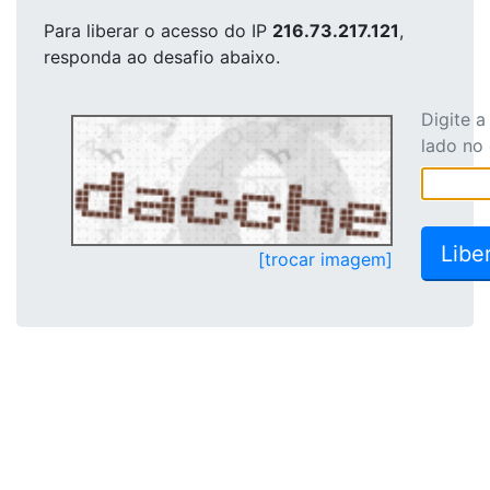
Para liberar o acesso
do IP
216.73.217.121
,
responda ao desafio abaixo.
Digite 
lado no
[trocar imagem]