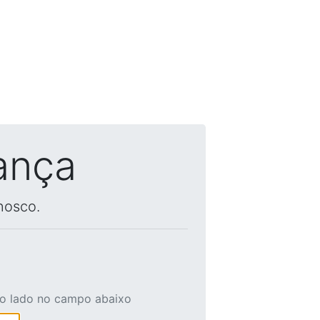
ança
nosco.
ao lado no campo abaixo