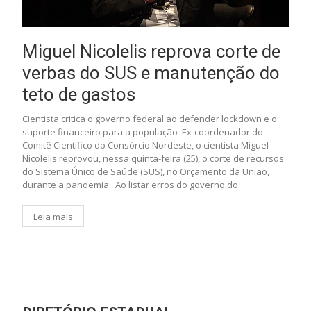
Miguel Nicolelis reprova corte de
verbas do SUS e manutenção do
teto de gastos
Cientista critica o governo federal ao defender lockdown e o
suporte financeiro para a população Ex-coordenador do
Comitê Científico do Consórcio Nordeste, o cientista Miguel
Nicolelis reprovou, nessa quinta-feira (25), o corte de recursos
do Sistema Único de Saúde (SUS), no Orçamento da União,
durante a pandemia. Ao listar erros do governo do
Leia mais