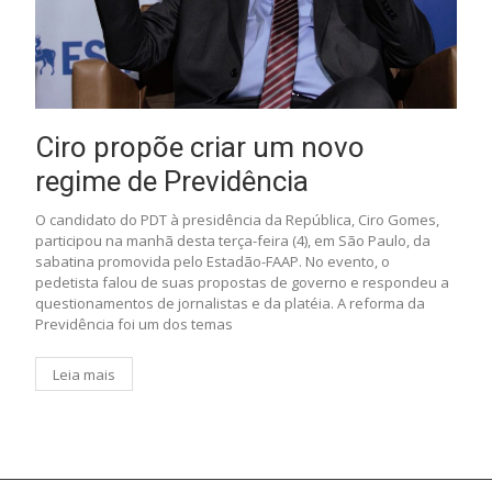
Ciro propõe criar um novo
regime de Previdência
O candidato do PDT à presidência da República, Ciro Gomes,
participou na manhã desta terça-feira (4), em São Paulo, da
sabatina promovida pelo Estadão-FAAP. No evento, o
pedetista falou de suas propostas de governo e respondeu a
questionamentos de jornalistas e da platéia. A reforma da
Previdência foi um dos temas
Leia mais