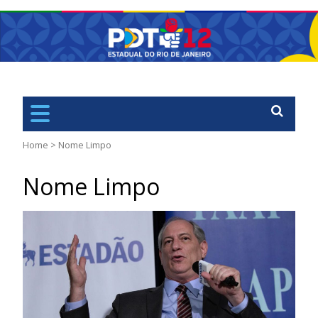
PDT
Rio de Janiero – RJ
Home
>
Nome Limpo
Nome Limpo