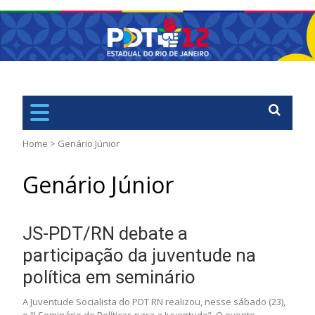
PDT
Rio de Janiero – RJ
Home
>
Genário Júnior
Genário Júnior
JS-PDT/RN debate a
participação da juventude na
política em seminário
A Juventude Socialista do PDT RN realizou, nesse sábado (23),
o “I Seminário de Políticas para a Juventude”. O evento