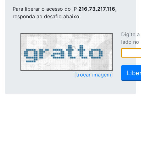
Para liberar o acesso
do IP
216.73.217.116
,
responda ao desafio abaixo.
Digite 
lado no
[trocar imagem]