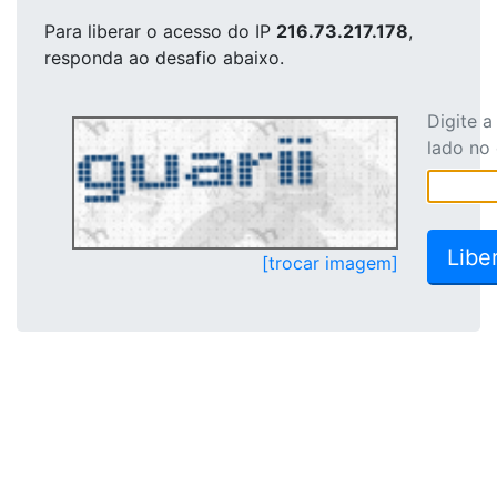
Para liberar o acesso
do IP
216.73.217.178
,
responda ao desafio abaixo.
Digite 
lado no
[trocar imagem]