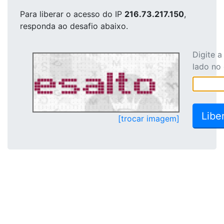
Para liberar o acesso
do IP
216.73.217.150
,
responda ao desafio abaixo.
Digite 
lado no
[trocar imagem]