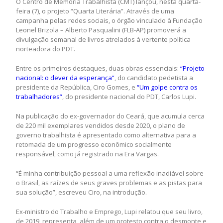
O Centro de Memória Trabalhista (CMT) lançou, nesta quarta-
feira (7), o projeto “Quarta Literária”. Através de uma
campanha pelas redes sociais, o órgão vinculado à Fundação
Leonel Brizola – Alberto Pasqualini (FLB-AP) promoverá a
divulgação semanal de livros atrelados à vertente política
norteadora do PDT.
Entre os primeiros destaques, duas obras essenciais:
“Projeto
nacional: o dever da esperança”
, do candidato pedetista a
presidente da República, Ciro Gomes, e
“Um golpe contra os
trabalhadores”
, do presidente nacional do PDT, Carlos Lupi.
Na publicação do ex-governador do Ceará, que acumula cerca
de 220 mil exemplares vendidos desde 2020, o plano de
governo trabalhista é apresentado como alternativa para a
retomada de um progresso econômico socialmente
responsável, como já registrado na Era Vargas.
“É minha contribuição pessoal a uma reflexão inadiável sobre
o Brasil, as raízes de seus graves problemas e as pistas para
sua solução”, escreveu Ciro, na introdução.
Ex-ministro do Trabalho e Emprego, Lupi relatou que seu livro,
de 2019, representa, além de um protesto contra o desmonte e