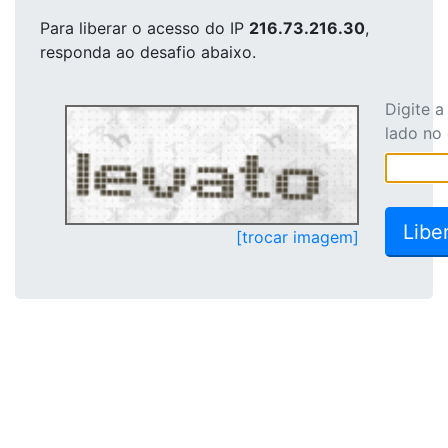
Para liberar o acesso
do IP
216.73.216.30
,
responda ao desafio abaixo.
Digite 
lado no
[trocar imagem]