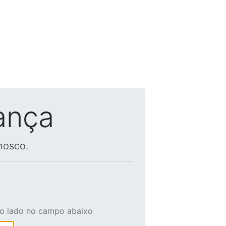
ança
nosco.
ao lado no campo abaixo