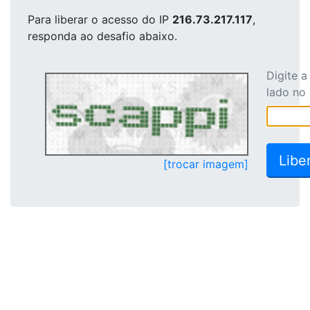
Para liberar o acesso
do IP
216.73.217.117
,
responda ao desafio abaixo.
Digite 
lado no
[trocar imagem]