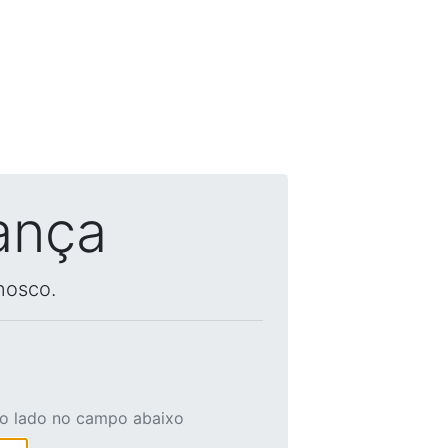
ança
nosco.
ao lado no campo abaixo