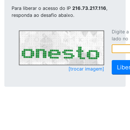
Para liberar o acesso
do IP
216.73.217.116
,
responda ao desafio abaixo.
Digite 
lado no
[trocar imagem]