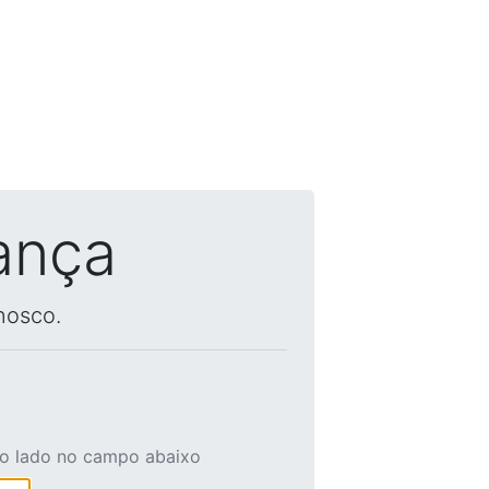
ança
nosco.
ao lado no campo abaixo