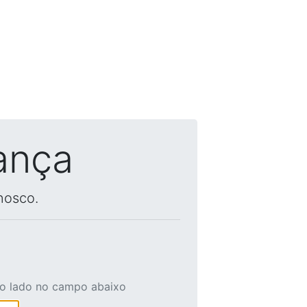
ança
nosco.
ao lado no campo abaixo