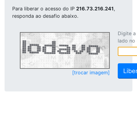
Para liberar o acesso
do IP
216.73.216.241
,
responda ao desafio abaixo.
Digite 
lado no
[trocar imagem]