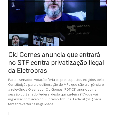
Cid Gomes anuncia que entrará
no STF contra privatização ilegal
da Eletrobras
Para o senador, votação feriu os pressupostos exigidos pela
Constituição para a deliberação de MPs que são a urgência e
a relevância O senador Cid Gomes (PDT-CE) anunciou na
sessão do Senado Federal desta quinta-feira (17) que vai
ingressar com ação no Supremo Tribunal Federal (STF) para
tentar reverter “a ilegalidade