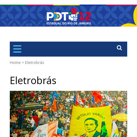
PDT
Rio de Janiero – RJ
Home
>
Eletrobrás
Eletrobrás