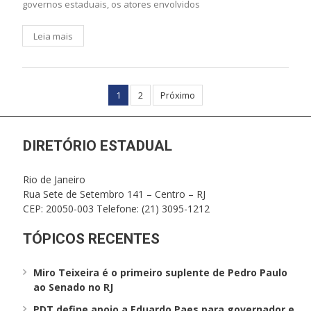
governos estaduais, os atores envolvidos
Leia mais
Paginação
1
2
Próximo
de
posts
DIRETÓRIO ESTADUAL
Rio de Janeiro
Rua Sete de Setembro 141 – Centro – RJ
CEP: 20050-003 Telefone: (21) 3095-1212
TÓPICOS RECENTES
Miro Teixeira é o primeiro suplente de Pedro Paulo
ao Senado no RJ
PDT define apoio a Eduardo Paes para governador e