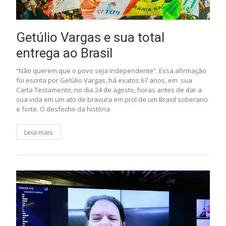
Getúlio Vargas e sua total
entrega ao Brasil
“Não querem que o povo seja independente”. Essa afirmação
foi escrita por Getúlio Vargas, há exatos 67 anos, em sua
Carta Testamento, no dia 24 de agosto, horas antes de dar a
sua vida em um ato de bravura em prol de um Brasil soberano
e forte. O desfecho da história
Leia mais