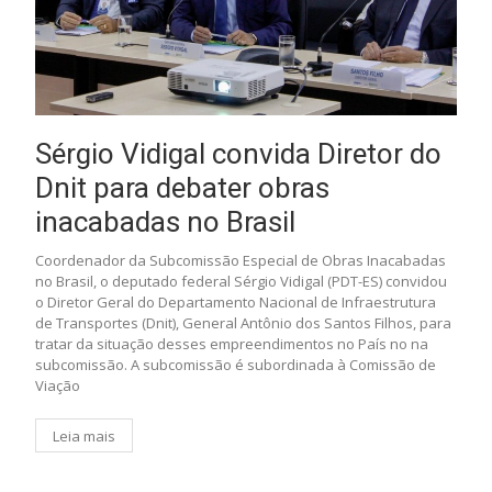
Sérgio Vidigal convida Diretor do
Dnit para debater obras
inacabadas no Brasil
Coordenador da Subcomissão Especial de Obras Inacabadas
no Brasil, o deputado federal Sérgio Vidigal (PDT-ES) convidou
o Diretor Geral do Departamento Nacional de Infraestrutura
de Transportes (Dnit), General Antônio dos Santos Filhos, para
tratar da situação desses empreendimentos no País no na
subcomissão. A subcomissão é subordinada à Comissão de
Viação
Leia mais