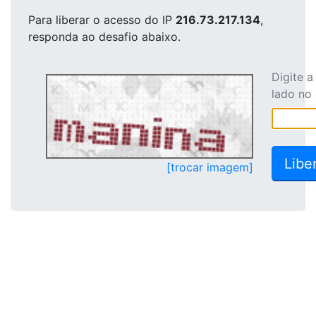
Para liberar o acesso
do IP
216.73.217.134
,
responda ao desafio abaixo.
Digite 
lado no
[trocar imagem]