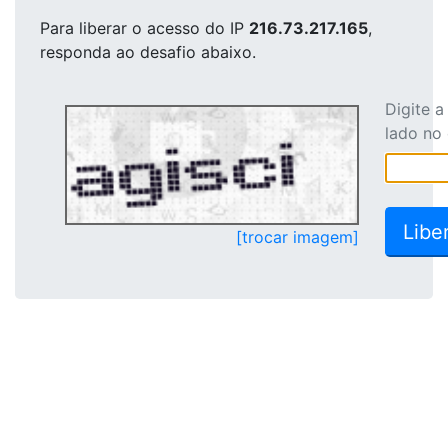
Para liberar o acesso
do IP
216.73.217.165
,
responda ao desafio abaixo.
Digite 
lado no
[trocar imagem]