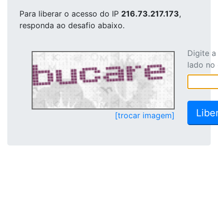
Para liberar o acesso
do IP
216.73.217.173
,
responda ao desafio abaixo.
Digite 
lado no
[trocar imagem]