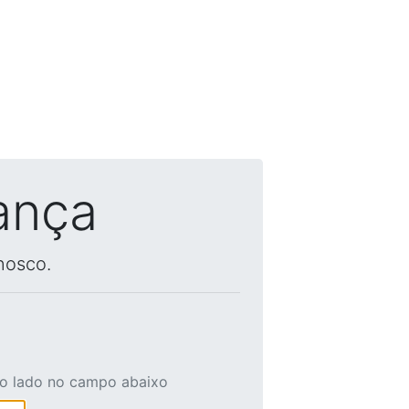
ança
nosco.
ao lado no campo abaixo