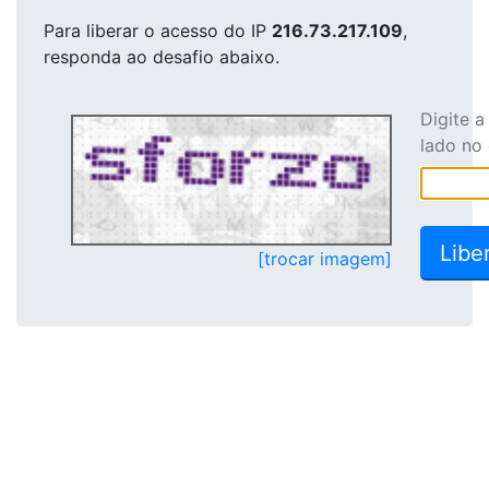
Para liberar o acesso
do IP
216.73.217.109
,
responda ao desafio abaixo.
Digite 
lado no
[trocar imagem]