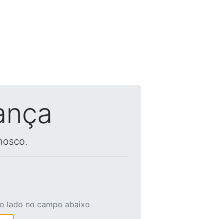
ança
nosco.
ao lado no campo abaixo