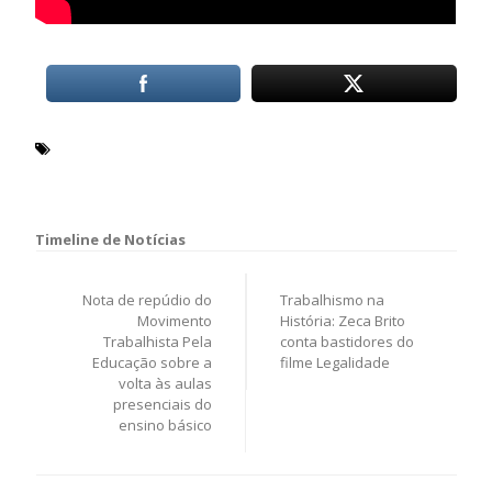
Comissão Parlamentar Mista de Inquérito
fake news
Janelas Temáticas
Navegação
de
Nota de repúdio do
Trabalhismo na
Post
Movimento
História: Zeca Brito
Trabalhista Pela
conta bastidores do
Educação sobre a
filme Legalidade
volta às aulas
presenciais do
ensino básico