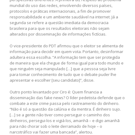
mundial do uso das redes, envolvendo diversos países,
protocolos e práticas internacionais, a fim de promover
responsabilidade e um ambiente saudável na internet. Já a
segunda se refere a questão imediata da democracia
brasileira para que os resultados eleitorais não sejam
alterados por disseminação de informações fictícias.
O vice-presidente do PDT afirmou que o eleitor se alimenta de
informação para decidir em quem vota. Portanto, desinformar
adultera essa escolha. “A informação tem que ser protegida
de maneira que ela chegue de forma igual para todo mundo e
que ninguém seja manipulado […] que a pessoa seja livre
para tomar conhecimento de tudo que o debate puder lhe
apresentar e escolher [seu candidato]”, disse.
Outro ponto levantado por Ciro é: Quem financia a
disseminação das fake news? O líder pedetista defende que o
combate a este crime passa pelo rastreamento do dinheiro.
“Não é só a questão da calúnia e da mentira. É dinheiro sujo.
[…] se a gente não tiver como perseguir o caminho dos
dinheiros, persegui-los e vigiá-los, amanhã – e digo amanhã
para não chorar sob o leite derramado de hoje – o
narcotráfico vai fazer uma bancada”, alertou.