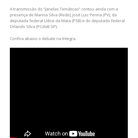
A transmissão do “Janelas Temáticas” contou ainda com a
presença de Marina Silva (Rede), José Luiz Penna (PV), da
deputada federal Lídice da Mata (PSB) e do deputado federal
Orlando Silva (PCdoB-SP).
Confira abaixo o debate na íntegra.