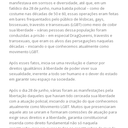
manifestava em sorrisos e diversidade, até que, em um
fatídico dia 28 de junho, numa batida policial – como de
costume nas décadas de 50 e 60, essas operações eram feitas
em bares frequentados pelo público de lésbicas, gays,
bissexuais, travestis e transexuais (LGBT) como meio de coibir
sua liberdade – várias pessoas dessa população foram
conduzidas a prisão – em especial DragQueens, travestis e
transexuais, que eram os alvos das perseguições naquelas
décadas – iniciando o que conhecemos atualmente como
movimento LGBT.
Após esses fatos, inicia-se uma revolução e clamor por
direitos igualitários à liberdade de poder viver sua
sexualidade, inerente a todo ser humano e o dever do estado
em garantir seu espaço na sociedade.
Após o dia 28 de junho, várias foram as manifestações pela
libertação daqueles que haviam tido cerceada sua liberdade
com a atuação policial, iniciando a criação do que conhecemos
atualmente como Movimento LGBT. Muitos que presenciaram
aquele ato se uniram e formaram comissões de atuação para
exigir seus direitos e a liberdade, garantia constitucional
inserida como direito fundamental não só naquela