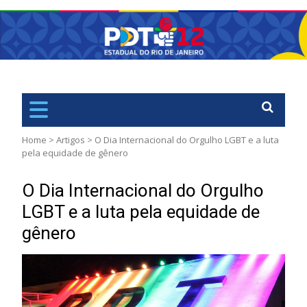
PDT
Rio de Janiero – RJ
Home
>
Artigos
>
O Dia Internacional do Orgulho LGBT e a luta
pela equidade de gênero
O Dia Internacional do Orgulho
LGBT e a luta pela equidade de
gênero