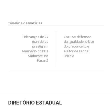
igualdade de gênero
LGBTfobia
orgulho
PDT Diversidade
PL 122/2006
Stonewall Inn
Navegação
de
Lideranças de 27
Cazuza: defensor
Post
municípios
da igualdade, crítico
prestigiam
do preconceito e
seminário do PDT
eleitor de Leonel
Sudoeste, no
Brizola
Paraná
DIRETÓRIO ESTADUAL