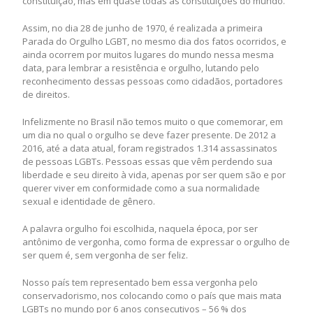
constituição, mas em quase todas as constituições do mundo.
Assim, no dia 28 de junho de 1970, é realizada a primeira
Parada do Orgulho LGBT, no mesmo dia dos fatos ocorridos, e
ainda ocorrem por muitos lugares do mundo nessa mesma
data, para lembrar a resistência e orgulho, lutando pelo
reconhecimento dessas pessoas como cidadãos, portadores
de direitos.
Infelizmente no Brasil não temos muito o que comemorar, em
um dia no qual o orgulho se deve fazer presente. De 2012 a
2016, até a data atual, foram registrados 1.314 assassinatos
de pessoas LGBTs. Pessoas essas que vêm perdendo sua
liberdade e seu direito à vida, apenas por ser quem são e por
querer viver em conformidade como a sua normalidade
sexual e identidade de gênero.
A palavra orgulho foi escolhida, naquela época, por ser
antônimo de vergonha, como forma de expressar o orgulho de
ser quem é, sem vergonha de ser feliz.
Nosso país tem representado bem essa vergonha pelo
conservadorismo, nos colocando como o país que mais mata
LGBTs no mundo por 6 anos consecutivos – 56 % dos