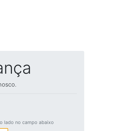
ança
nosco.
ao lado no campo abaixo