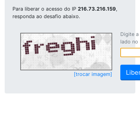
Para liberar o acesso
do IP
216.73.216.159
,
responda ao desafio abaixo.
Digite 
lado no
[trocar imagem]