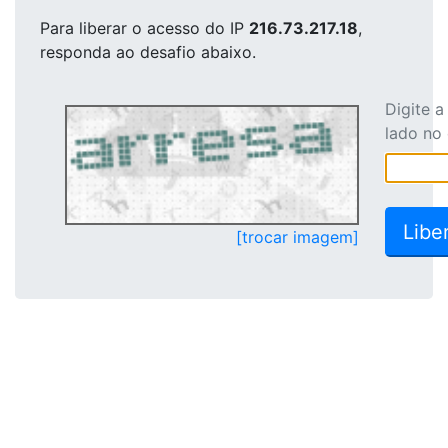
Para liberar o acesso
do IP
216.73.217.18
,
responda ao desafio abaixo.
Digite 
lado no
[trocar imagem]