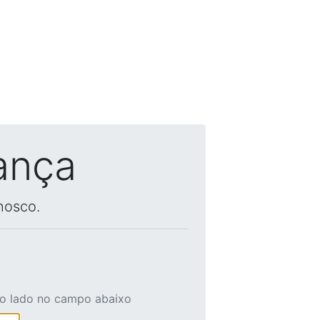
ança
nosco.
ao lado no campo abaixo