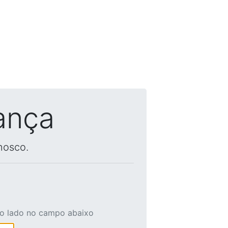
ança
nosco.
ao lado no campo abaixo