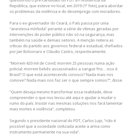
questionou o pré-candidato do PDT à Presidência da
República, que esteve no local, em 2019 (1ª foto), para abordar
os problemas da violência e do desemprego com moradores.
Para o ex-governador do Ceará, o País passa por uma
“anestesia mórbida” perante a série de vítimas geradas por
intervenções do poder público não só na segurança, mas
também na saúde e demais setores. A menção reitera as
críticas do partido aos governos federal e estadual, chefiados
por Jair Bolsonaro e Cláudio Castro, respectivamente.
“Morrem 420 mil de Covid; morrem 25 pessoas numa ação
policial; morrem bebês assassinados a sangue frio… isso é
Brasil? O que está acontecendo conosco? Nada mais nos
comove? Nada mais nos faz ser o que sempre somos?”, disse.
“Quem deseja mesmo transformar essa realidade, deve
compreender o que nos levou até aqui e ajudar a mudar o
rumo do país. Insistir nas mesmas soluções nos fará lamentar
mais mortes e violência”, completou.
Segundo o presidente nacional do PDT, Carlos Lupi, “não é
possível que a sociedade civilizada aceite a arma como
instrumento permanente na sua vida”.