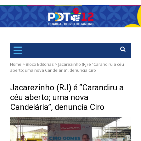
PDT
Rio de Janiero – RJ
Home
>
Bloco Editorias
>
Jacarezinho (RJ) é “Carandiru a céu
aberto; uma nova Candelária”, denuncia Ciro
Jacarezinho (RJ) é “Carandiru a
céu aberto; uma nova
Candelária”, denuncia Ciro