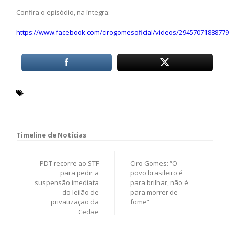
Confira o episódio, na íntegra:
https://www.facebook.com/cirogomesoficial/videos/2945707188877
Candelária
Carandiru
Carlos Lupi
Ceará
Covid-19
Jacarezinho (RJ)
Navegação
de
PDT recorre ao STF
Ciro Gomes: “O
Post
para pedir a
povo brasileiro é
suspensão imediata
para brilhar, não é
do leilão de
para morrer de
privatização da
fome”
Cedae