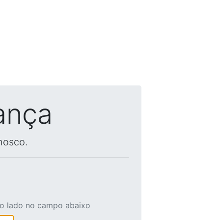
ança
nosco.
ao lado no campo abaixo