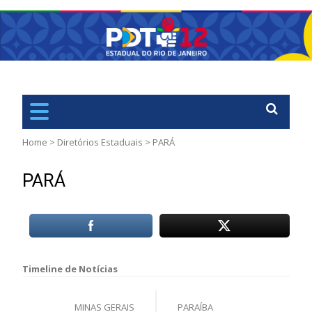
PDT
Rio de Janiero – RJ
Home
>
Diretórios Estaduais
>
PARÁ
PARÁ
Navegação
de
MINAS GERAIS
PARAÍBA