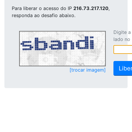
Para liberar o acesso
do IP
216.73.217.120
,
responda ao desafio abaixo.
Digite 
lado no
[trocar imagem]