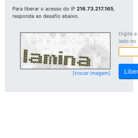
Para liberar o acesso
do IP
216.73.217.165
,
responda ao desafio abaixo.
Digite 
lado no
[trocar imagem]