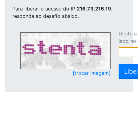
Para liberar o acesso
do IP
216.73.216.19
,
responda ao desafio abaixo.
Digite 
lado no
[trocar imagem]