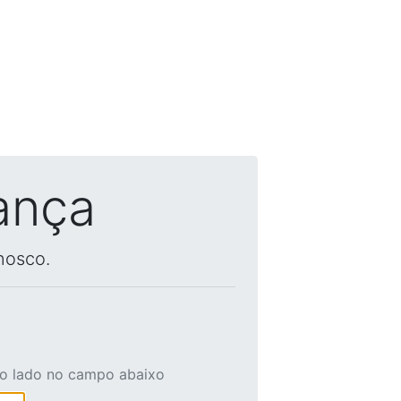
ança
nosco.
ao lado no campo abaixo