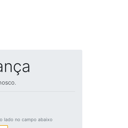
ança
nosco.
ao lado no campo abaixo